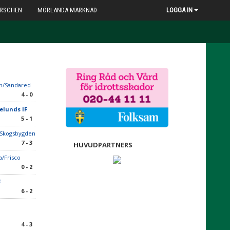
RSCHEN
MÖRLANDA MARKNAD
LOGGA IN
n/Sandared
4 - 0
elunds IF
5 - 1
/Skogsbygden
7 - 3
HUVUDPARTNERS
a/Frisco
0 - 2
F
6 - 2
4 - 3