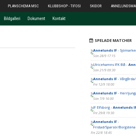
PLANSCHEMA MSC
KLUBBSHOP - TIFOSI
SKIDOR
ANNELUNDSMA
Bildgalleri
Dokument
Kontakt
SPELADE MATCHER
Annelunds IF
- Sjömarke
Sön 28/9 17:15
Ulricehamns IFK Blå -
Ann
Sön 21/9 09:30
Annelunds IF
- Vårgårda
Fre 12/9 18:00
Annelunds IF
- Herrljung
Sön 7/9 16:00
IF Elfsborg -
Annelunds I
Fre 29/8 19:30
Annelunds IF
-
Fristad/Sparsör/Borgstena
Fre 22/8 18:45