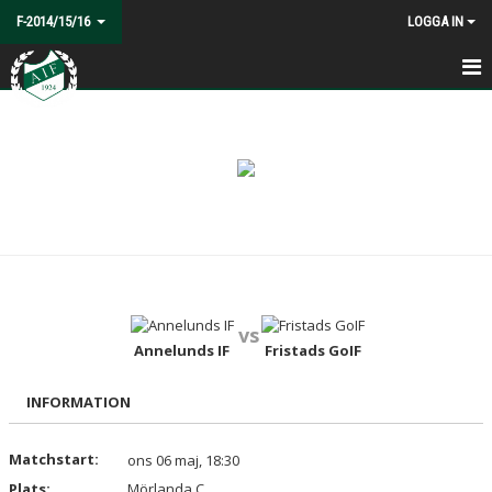
F-2014/15/16
LOGGA IN
HEM
NYHETER
KALENDER
MATCHER
TRUPPEN
vs
BILDGALLERI
Annelunds IF
Fristads GoIF
DOKUMENT
INFORMATION
KONTAKT
Matchstart:
ons 06 maj, 18:30
Plats:
Mörlanda C