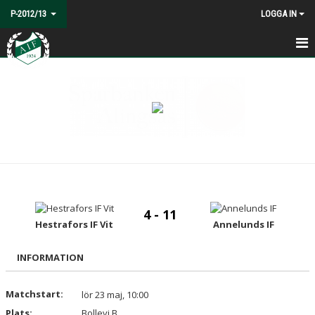
P-2012/13
LOGGA IN
HEM
NYHETER
KALENDER
MATCHER
TRUPPEN
4 - 11
BILDGALLERI
Hestrafors IF Vit
Annelunds IF
DOKUMENT
INFORMATION
KONTAKT
Matchstart:
lör 23 maj, 10:00
Plats:
Bollevi B