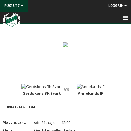
P-2016/17
LOGGA IN
HEM
NYHETER
KALENDER
MATCHER
TRUPPEN
vs
BILDGALLERI
Gerdskens BK Svart
Annelunds IF
DOKUMENT
INFORMATION
KONTAKT
Matchstart:
sön 31 augusti, 13:00
Plats:
Gerdskenvallen A-plan