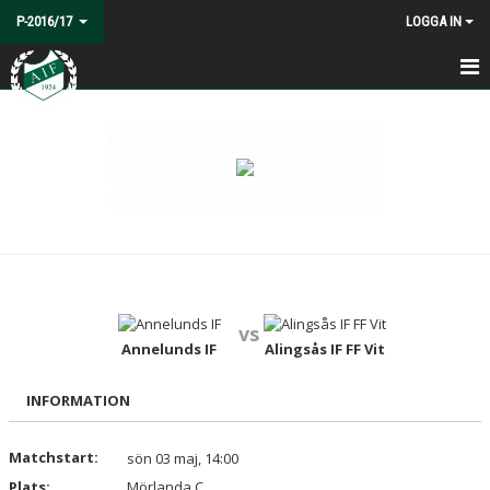
P-2016/17
LOGGA IN
HEM
NYHETER
KALENDER
MATCHER
TRUPPEN
vs
BILDGALLERI
Annelunds IF
Alingsås IF FF Vit
DOKUMENT
INFORMATION
KONTAKT
Matchstart:
sön 03 maj, 14:00
Plats:
Mörlanda C