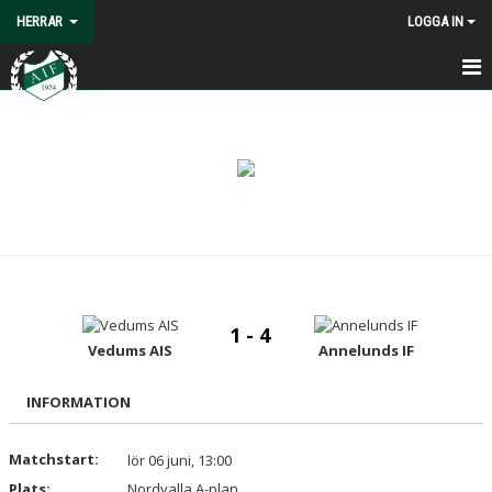
HERRAR
LOGGA IN
HEM
NYHETER
KALENDER
MATCHER
TRUPPEN
1 - 4
DOKUMENT
Vedums AIS
Annelunds IF
BILDGALLERI
INFORMATION
KONTAKT
Matchstart:
lör 06 juni, 13:00
Plats:
Nordvalla A-plan