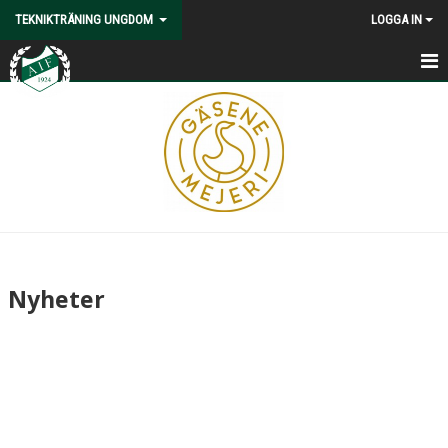
TEKNIKTRÄNING UNGDOM
LOGGA IN
HEM
NYHETER
KALENDER
BILDGALLERI
DOKUMENT
Nyheter
KONTAKT