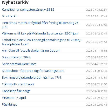
Nyhetsarkiv
Kansliet har semesterstängt v 28-32
2026-07-05 22:37
Stort tack!
2026-07-01 17:49
Herrarnas match är flyttad från fredag till torsdag 25
2026-06-24 10:58
juni
Välkomna till Lek på Mörlanda Sportcenter 22-24 juni
2026-06-12 10:44
Fotbollsskolan 2026: Förlängd anmälningstid till 28 maj -
2026-05-25 21:54
finns platser kvar!
Anmälan till fotbollsskolan är nu öppen
2026-05-11 16:55
Supporterkort 2026
2026-04-26 20:25
Seriepremiär Herr/Dam
2026-04-21 21:10
Klubbshop - förbered dig för säsongsstart!
2026-04-20 12:30
Bokningserbjudande bröd - hämtas 17/4
2026-04-15 17:54
Gåfotboll - start 8 april
2026-04-02 11:55
Kansliet påskledigt
2026-03-30 11:08
Årsmöte 14 april
2026-03-29 10:12
Påskbingo
2026-03-22 09:48