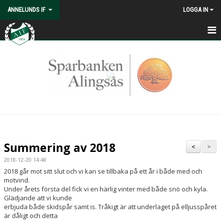
ANNELUNDS IF
LOGGA IN
HEM
NYHETER
KONTAKT
OM OSS
KALENDER
Summering av 2018
<
>
VÅRA LAG/LEDARE
2018-12-20 14:48
2018 går mot sitt slut och vi kan se tillbaka på ett år i både med och
MATCHER
motvind.
Under årets första del fick vi en härlig vinter med både snö och kyla.
Glädjande att vi kunde
MEDLEMSKAP
erbjuda både skidspår samt is. Tråkigt är att underlaget på elljusspåret
är dåligt och detta
ISBANA/SKIDSPÅR