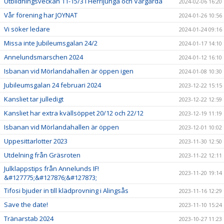
Utbildningsveckan 11-15/3 i Herrljunga och Vårgårda
2024-02-06 16:20
Vår förening har JOYNAT
2024-01-26 10:56
Vi söker ledare
2024-01-24 09:16
Missa inte Jubileumsgalan 24/2
2024-01-17 14:10
Annelundsmarschen 2024
2024-01-12 16:10
Isbanan vid Mörlandahallen är öppen igen
2024-01-08 10:30
Jubileumsgalan 24 februari 2024
2023-12-22 15:15
Kansliet tar julledigt
2023-12-22 12:59
Kansliet har extra kvällsöppet 20/12 och 22/12
2023-12-19 11:19
Isbanan vid Mörlandahallen är öppen
2023-12-01 10:02
Uppesittarlotter 2023
2023-11-30 12:50
Utdelning från Gräsroten
2023-11-22 12:11
Julklappstips från Annelunds IF!
2023-11-20 19:14
&#127775;&#127876;&#127873;
Tifosi bjuder in till klädprovning i Alingsås
2023-11-16 12:29
Save the date!
2023-11-10 15:24
Tränarstab 2024
2023-10-27 11:23