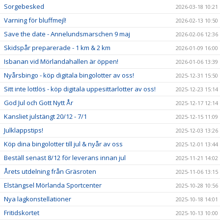
Sorgebesked
2026-03-18 10:21
Varning för bluffmejl!
2026-02-13 10:50
Save the date - Annelundsmarschen 9 maj
2026-02-06 12:36
Skidspår preparerade - 1 km & 2 km
2026-01-09 16:00
Isbanan vid Mörlandahallen är öppen!
2026-01-06 13:39
Nyårsbingo - köp digitala bingolotter av oss!
2025-12-31 15:50
Sitt inte lottlös - köp digitala uppesittarlotter av oss!
2025-12-23 15:14
God Jul och Gott Nytt År
2025-12-17 12:14
Kansliet julstängt 20/12 - 7/1
2025-12-15 11:09
Julklappstips!
2025-12-03 13:26
Köp dina bingolotter till jul & nyår av oss
2025-12-01 13:44
Beställ senast 8/12 för leverans innan jul
2025-11-21 14:02
Årets utdelning från Gräsroten
2025-11-06 13:15
Elstängsel Mörlanda Sportcenter
2025-10-28 10:56
Nya lagkonstellationer
2025-10-18 14:01
Fritidskortet
2025-10-13 10:00