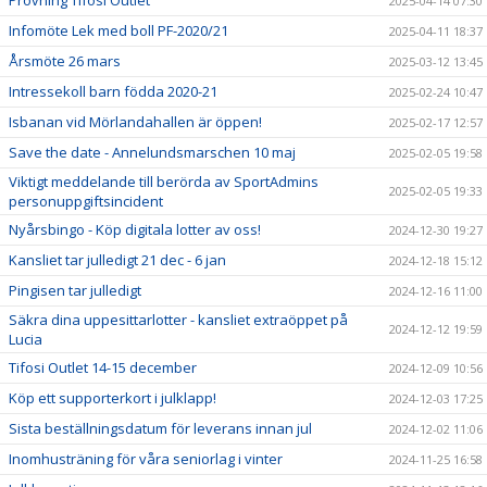
Provning Tifosi Outlet
2025-04-14 07:30
Infomöte Lek med boll PF-2020/21
2025-04-11 18:37
Årsmöte 26 mars
2025-03-12 13:45
Intressekoll barn födda 2020-21
2025-02-24 10:47
Isbanan vid Mörlandahallen är öppen!
2025-02-17 12:57
Save the date - Annelundsmarschen 10 maj
2025-02-05 19:58
Viktigt meddelande till berörda av SportAdmins
2025-02-05 19:33
personuppgiftsincident
Nyårsbingo - Köp digitala lotter av oss!
2024-12-30 19:27
Kansliet tar julledigt 21 dec - 6 jan
2024-12-18 15:12
Pingisen tar julledigt
2024-12-16 11:00
Säkra dina uppesittarlotter - kansliet extraöppet på
2024-12-12 19:59
Lucia
Tifosi Outlet 14-15 december
2024-12-09 10:56
Köp ett supporterkort i julklapp!
2024-12-03 17:25
Sista beställningsdatum för leverans innan jul
2024-12-02 11:06
Inomhusträning för våra seniorlag i vinter
2024-11-25 16:58