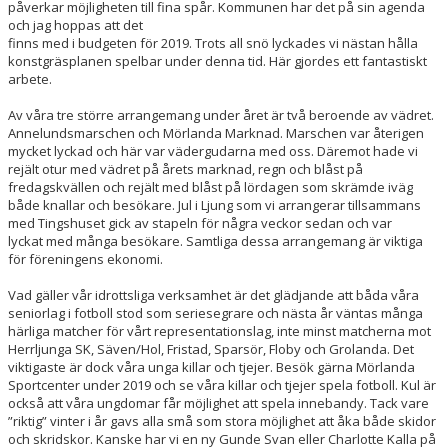
påverkar möjligheten till fina spår. Kommunen har det på sin agenda
och jag hoppas att det
ÖVRIGA SAMARBETSPARTNERS
finns med i budgeten för 2019. Trots all snö lyckades vi nästan hålla
konstgräsplanen spelbar under denna tid. Här gjordes ett fantastiskt
arbete.
STÖTTA OSS
Av våra tre större arrangemang under året är två beroende av vädret.
BILDGALLERI
Annelundsmarschen och Mörlanda Marknad. Marschen var återigen
mycket lyckad och här var vädergudarna med oss. Däremot hade vi
rejält otur med vädret på årets marknad, regn och blåst på
DOKUMENT
fredagskvällen och rejält med blåst på lördagen som skrämde iväg
både knallar och besökare. Jul i Ljung som vi arrangerar tillsammans
med Tingshuset gick av stapeln för några veckor sedan och var
lyckat med många besökare. Samtliga dessa arrangemang är viktiga
för föreningens ekonomi.
Vad gäller vår idrottsliga verksamhet är det glädjande att båda våra
seniorlag i fotboll stod som seriesegrare och nästa år väntas många
härliga matcher för vårt representationslag, inte minst matcherna mot
Herrljunga SK, Säven/Hol, Fristad, Sparsör, Floby och Grolanda. Det
viktigaste är dock våra unga killar och tjejer. Besök gärna Mörlanda
Sportcenter under 2019 och se våra killar och tjejer spela fotboll. Kul är
också att våra ungdomar får möjlighet att spela innebandy. Tack vare
”riktig” vinter i år gavs alla små som stora möjlighet att åka både skidor
och skridskor. Kanske har vi en ny Gunde Svan eller Charlotte Kalla på