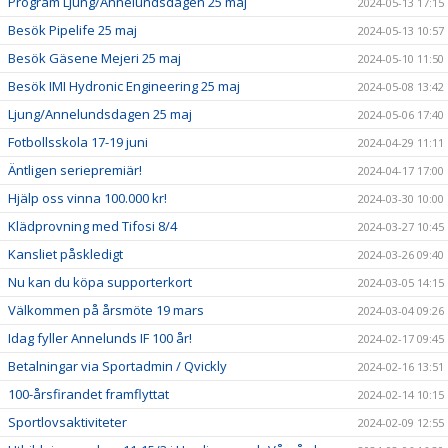
Program Ljung/Annelundsdagen 25 maj
2024-05-13 17:15
Besök Pipelife 25 maj
2024-05-13 10:57
Besök Gäsene Mejeri 25 maj
2024-05-10 11:50
Besök IMI Hydronic Engineering 25 maj
2024-05-08 13:42
Ljung/Annelundsdagen 25 maj
2024-05-06 17:40
Fotbollsskola 17-19 juni
2024-04-29 11:11
Äntligen seriepremiär!
2024-04-17 17:00
Hjälp oss vinna 100.000 kr!
2024-03-30 10:00
Klädprovning med Tifosi 8/4
2024-03-27 10:45
Kansliet påskledigt
2024-03-26 09:40
Nu kan du köpa supporterkort
2024-03-05 14:15
Välkommen på årsmöte 19 mars
2024-03-04 09:26
Idag fyller Annelunds IF 100 år!
2024-02-17 09:45
Betalningar via Sportadmin / Qvickly
2024-02-16 13:51
100-årsfirandet framflyttat
2024-02-14 10:15
Sportlovsaktiviteter
2024-02-09 12:55