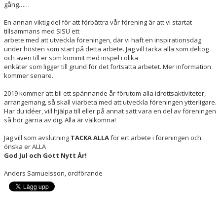
gång……
En annan viktig del för att förbättra vår förening är att vi startat
tillsammans med SISU ett
arbete med att utveckla föreningen, där vi haft en inspirationsdag
under hösten som start på detta arbete. Jag vill tacka alla som deltog
och även till er som kommit med inspel i olika
enkäter som ligger till grund för det fortsatta arbetet. Mer information
kommer senare.
2019 kommer att bli ett spännande år förutom alla idrottsaktiviteter,
arrangemang, så skall viarbeta med att utveckla föreningen ytterligare.
Har du idéer, vill hjälpa till eller på annat sätt vara en del av föreningen
så hör gärna av dig. Alla är välkomna!
Jag vill som avslutning
TACKA ALLA
för ert arbete i föreningen och
önska er ALLA
God Jul och Gott Nytt År!
Anders Samuelsson, ordförande