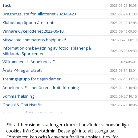
Tack
2023-09-29 10:03
Dragningslista för Billotteriet 2023-09-23
2023-09-24 15:30
Klubbshop öppen året runt
2023-08-02 12:43
Vinnare Cykellotteriet 2023-06-10
2023-06-12 09:00
Missa inte sommarens höjdpunkt!
2023-05-20 08:19
Information om bevattning av fotbollsplaner på
2023-05-09 09:30
Mörlanda Sportcenter
Välkommen till Annelunds IF!
2023-05-01
Årets P4-lag är utsett!
2023-03-31 18:01
Träningsgrupp för tjejer/damer
2023-02-13 11:50
Annelunds IF – mer än en idrottsförening
2023-02-13 10:40
Sommarhälsning
2022-06-27 10:15
God Jul & Gott Nytt År
2021-12-21 10:05
Avslutning på Tifosi Fotbollsskola
2021-06-17 13:47
God Jul och Gott Nytt År!
2020-12-14 12:33
För att hemsidan ska fungera korrekt använder vi nödvändiga
Summering av 2019
cookies från SportAdmin. Dessa går inte att stänga av.
2019-12-23 10:15
Föreningen kan också använda frivilliga cookies, t.ex. för