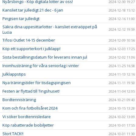
Nyårsbingo - Köp digitala lotter av oss!
2024-12-30 19:27
Kansliet tar julledigt 21 dec - 6 jan
2024-12-18 15:12
Pingisen tar julledigt
2024-12-16 11:00
Säkra dina uppesittarlotter - kansliet extraöppet på
2024-12-12 19:59
Lucia
Tifosi Outlet 14-15 december
2024-12-09 10:56
Köp ett supporterkort i julklapp!
2024-12-03 17:25
Sista beställningsdatum för leverans innan jul
2024-12-02 11:06
Inomhusträning för våra seniorlag i vinter
2024-11-25 16:58
Julklappstips
2024-11-13 12:16
Nya träningstider för tisdagspingisen
2024-11-11 19:50
Festen är flyttad till Tingshuset!
2024-11-04 12:05
Bordtennisträning
2024-10-21 09:43
Kom och fira fotbollsåret 2024
2024-10-15 13:28
Vi söker bordtennisledare
2024-10-02 13:09
Köp rabatterade biobiljetter
2024-10-01 17:55
Stort TACK!!
2024-10-01 11:30