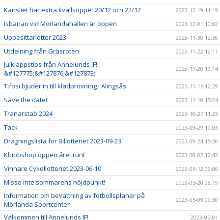
Kansliet har extra kvällsöppet 20/12 och 22/12
2023-12-19 11:19
Isbanan vid Mörlandahallen är öppen
2023-12-01 10:02
Uppesittarlotter 2023
2023-11-30 12:50
Utdelning från Gräsroten
2023-11-22 12:11
Julklappstips från Annelunds IF!
2023-11-20 19:14
&#127775;&#127876;&#127873;
Tifosi bjuder in till klädprovning i Alingsås
2023-11-16 12:29
Save the date!
2023-11-10 15:24
Tränarstab 2024
2023-10-27 11:23
Tack
2023-09-29 10:03
Dragningslista för Billotteriet 2023-09-23
2023-09-24 15:30
Klubbshop öppen året runt
2023-08-02 12:43
Vinnare Cykellotteriet 2023-06-10
2023-06-12 09:00
Missa inte sommarens höjdpunkt!
2023-05-20 08:19
Information om bevattning av fotbollsplaner på
2023-05-09 09:30
Mörlanda Sportcenter
Välkommen till Annelunds IF!
2023-05-01