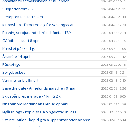
Anmälan till fotbollsskolan är nu öppen
2026-05-11 16:55
Supporterkort 2026
2026-04-26 20:25
Seriepremiär Herr/Dam
2026-04-21 21:10
Klubbshop - förbered dig för säsongsstart!
2026-04-20 12:30
Bokningserbjudande bröd - hämtas 17/4
2026-04-15 17:54
Gåfotboll - start 8 april
2026-04-02 11:55
Kansliet påskledigt
2026-03-30 11:08
Årsmöte 14 april
2026-03-29 10:12
Påskbingo
2026-03-22 09:48
Sorgebesked
2026-03-18 10:21
Varning för bluffmejl!
2026-02-13 10:50
Save the date - Annelundsmarschen 9 maj
2026-02-06 12:36
Skidspår preparerade - 1 km & 2 km
2026-01-09 16:00
Isbanan vid Mörlandahallen är öppen!
2026-01-06 13:39
Nyårsbingo - köp digitala bingolotter av oss!
2025-12-31 15:50
Sitt inte lottlös - köp digitala uppesittarlotter av oss!
2025-12-23 15:14