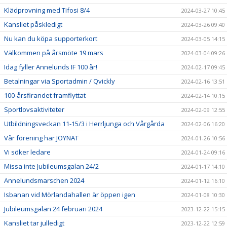
Klädprovning med Tifosi 8/4
2024-03-27 10:45
Kansliet påskledigt
2024-03-26 09:40
Nu kan du köpa supporterkort
2024-03-05 14:15
Välkommen på årsmöte 19 mars
2024-03-04 09:26
Idag fyller Annelunds IF 100 år!
2024-02-17 09:45
Betalningar via Sportadmin / Qvickly
2024-02-16 13:51
100-årsfirandet framflyttat
2024-02-14 10:15
Sportlovsaktiviteter
2024-02-09 12:55
Utbildningsveckan 11-15/3 i Herrljunga och Vårgårda
2024-02-06 16:20
Vår förening har JOYNAT
2024-01-26 10:56
Vi söker ledare
2024-01-24 09:16
Missa inte Jubileumsgalan 24/2
2024-01-17 14:10
Annelundsmarschen 2024
2024-01-12 16:10
Isbanan vid Mörlandahallen är öppen igen
2024-01-08 10:30
Jubileumsgalan 24 februari 2024
2023-12-22 15:15
Kansliet tar julledigt
2023-12-22 12:59