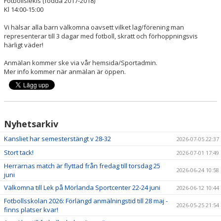
Fotbollslekis (
födda 2017-2018)
Kl 14:00-15:00
Vi hälsar alla barn välkomna oavsett vilket lag/förening man
representerar till 3 dagar med fotboll, skratt och förhoppningsvis
härligt väder!
Anmälan kommer ske via vår hemsida/Sportadmin.
Mer info kommer när anmälan är öppen.
Nyhetsarkiv
Kansliet har semesterstängt v 28-32
2026-07-05 22:37
Stort tack!
2026-07-01 17:49
Herrarnas match är flyttad från fredag till torsdag 25
2026-06-24 10:58
juni
Välkomna till Lek på Mörlanda Sportcenter 22-24 juni
2026-06-12 10:44
Fotbollsskolan 2026: Förlängd anmälningstid till 28 maj -
2026-05-25 21:54
finns platser kvar!