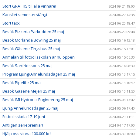
Stort GRATTIS till alla vinnare!
2024-09-21 18:00
Kansliet semesterstängt
2024-06-27 14:35
Stort tack!
2024-06-20 18:47
Besök Pizzeria Parkudden 25 maj
2024-05-20 09:44
Besök Mörlanda Bowling 25 maj
2024-05-16 13:18
Besök Gäsene Tingshus 25 maj
2024-05-15 16:01
Anmälan till fotbollsskolan är nu öppen
2024-05-15 06:30
Besök Sanfridssons 25 maj
2024-05-14 08:30
Program Ljung/Annelundsdagen 25 maj
2024-05-13 17:15
Besök Pipelife 25 maj
2024-05-13 10:57
Besök Gäsene Mejeri 25 maj
2024-05-10 11:50
Besök IMI Hydronic Engineering 25 maj
2024-05-08 13:42
Ljung/Annelundsdagen 25 maj
2024-05-06 17:40
Fotbollsskola 17-19 juni
2024-04-29 11:11
Äntligen seriepremiär!
2024-04-17 17:00
Hjälp oss vinna 100.000 kr!
2024-03-30 10:00