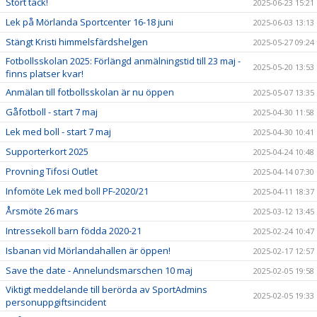
Stort tack!
2025-06-23 15:21
Lek på Mörlanda Sportcenter 16-18 juni
2025-06-03 13:13
Stängt Kristi himmelsfärdshelgen
2025-05-27 09:24
Fotbollsskolan 2025: Förlängd anmälningstid till 23 maj -
2025-05-20 13:53
finns platser kvar!
Anmälan till fotbollsskolan är nu öppen
2025-05-07 13:35
Gåfotboll - start 7 maj
2025-04-30 11:58
Lek med boll - start 7 maj
2025-04-30 10:41
Supporterkort 2025
2025-04-24 10:48
Provning Tifosi Outlet
2025-04-14 07:30
Infomöte Lek med boll PF-2020/21
2025-04-11 18:37
Årsmöte 26 mars
2025-03-12 13:45
Intressekoll barn födda 2020-21
2025-02-24 10:47
Isbanan vid Mörlandahallen är öppen!
2025-02-17 12:57
Save the date - Annelundsmarschen 10 maj
2025-02-05 19:58
Viktigt meddelande till berörda av SportAdmins
2025-02-05 19:33
personuppgiftsincident