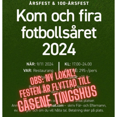
ÖVRIGA SAMARBETSPARTNERS
STÖTTA OSS
BILDGALLERI
DOKUMENT