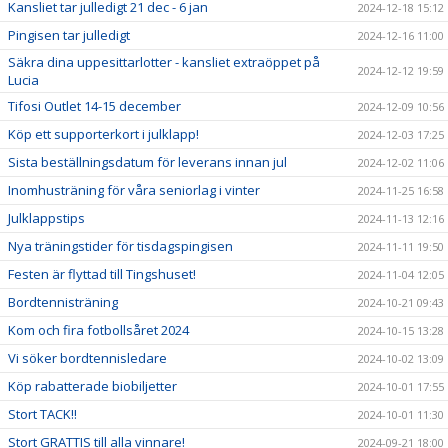
Kansliet tar julledigt 21 dec - 6 jan
2024-12-18 15:12
Pingisen tar julledigt
2024-12-16 11:00
Säkra dina uppesittarlotter - kansliet extraöppet på
2024-12-12 19:59
Lucia
Tifosi Outlet 14-15 december
2024-12-09 10:56
Köp ett supporterkort i julklapp!
2024-12-03 17:25
Sista beställningsdatum för leverans innan jul
2024-12-02 11:06
Inomhusträning för våra seniorlag i vinter
2024-11-25 16:58
Julklappstips
2024-11-13 12:16
Nya träningstider för tisdagspingisen
2024-11-11 19:50
Festen är flyttad till Tingshuset!
2024-11-04 12:05
Bordtennisträning
2024-10-21 09:43
Kom och fira fotbollsåret 2024
2024-10-15 13:28
Vi söker bordtennisledare
2024-10-02 13:09
Köp rabatterade biobiljetter
2024-10-01 17:55
Stort TACK!!
2024-10-01 11:30
Stort GRATTIS till alla vinnare!
2024-09-21 18:00