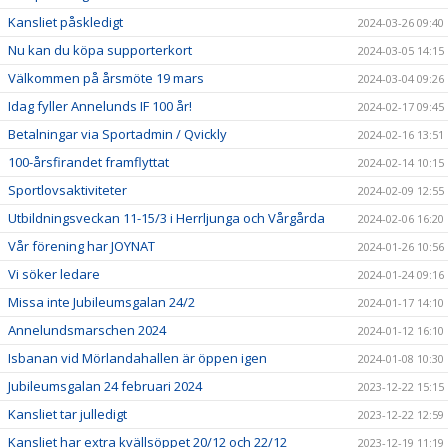
Kansliet påskledigt
2024-03-26 09:40
Nu kan du köpa supporterkort
2024-03-05 14:15
Välkommen på årsmöte 19 mars
2024-03-04 09:26
Idag fyller Annelunds IF 100 år!
2024-02-17 09:45
Betalningar via Sportadmin / Qvickly
2024-02-16 13:51
100-årsfirandet framflyttat
2024-02-14 10:15
Sportlovsaktiviteter
2024-02-09 12:55
Utbildningsveckan 11-15/3 i Herrljunga och Vårgårda
2024-02-06 16:20
Vår förening har JOYNAT
2024-01-26 10:56
Vi söker ledare
2024-01-24 09:16
Missa inte Jubileumsgalan 24/2
2024-01-17 14:10
Annelundsmarschen 2024
2024-01-12 16:10
Isbanan vid Mörlandahallen är öppen igen
2024-01-08 10:30
Jubileumsgalan 24 februari 2024
2023-12-22 15:15
Kansliet tar julledigt
2023-12-22 12:59
Kansliet har extra kvällsöppet 20/12 och 22/12
2023-12-19 11:19