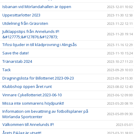
Isbanan vid Mörlandahallen är öppen
2023-12-01 10:02
Uppesittarlotter 2023
2023-11-30 12:50
Utdelning från Gräsroten
2023-11-22 12:11
Julklappstips från Annelunds IF!
2023-11-20 19:14
&#127775;&#127876;&#127873;
Tifosi bjuder in till klädprovning i Alingsås
2023-11-16 12:29
Save the date!
2023-11-10 15:24
Tränarstab 2024
2023-10-27 11:23
Tack
2023-09-29 10:03
Dragningslista för Billotteriet 2023-09-23
2023-09-24 15:30
Klubbshop öppen året runt
2023-08-02 12:43
Vinnare Cykellotteriet 2023-06-10
2023-06-12 09:00
Missa inte sommarens höjdpunkt!
2023-05-20 08:19
Information om bevattning av fotbollsplaner på
2023-05-09 09:30
Mörlanda Sportcenter
Välkommen till Annelunds IF!
2023-05-01
Årets P4-lag är utsett!
2023-03-31 18:01