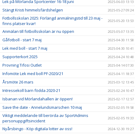
Lek på Mörlanda Sportcenter 16-18 juni
2025-06-03 13:13
Stängt Kristi himmelsfärdshelgen
2025-05-27 09:24
Fotbollsskolan 2025: Förlängd anmälningstid till 23 maj -
2025-05-20 13:53
finns platser kvar!
Anmälan till fotbollsskolan är nu öppen
2025-05-07 13:35
Gåfotboll - start 7 maj
2025-04-30 11:58
Lek med boll - start 7 maj
2025-04-30 10:41
Supporterkort 2025
2025-04-24 10:48
Provning Tifosi Outlet
2025-04-14 07:30
Infomöte Lek med boll PF-2020/21
2025-04-11 18:37
Årsmöte 26 mars
2025-03-12 13:45
Intressekoll barn födda 2020-21
2025-02-24 10:47
Isbanan vid Mörlandahallen är öppen!
2025-02-17 12:57
Save the date - Annelundsmarschen 10 maj
2025-02-05 19:58
Viktigt meddelande till berörda av SportAdmins
2025-02-05 19:33
personuppgiftsincident
Nyårsbingo - Köp digitala lotter av oss!
2024-12-30 19:27