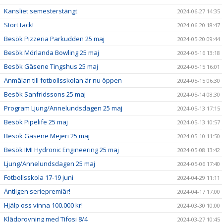
Kansliet semesterstängt
2024-06-27 14:35
Stort tack!
2024-06-20 18:47
Besök Pizzeria Parkudden 25 maj
2024-05-20 09:44
Besök Mörlanda Bowling 25 maj
2024-05-16 13:18
Besök Gäsene Tingshus 25 maj
2024-05-15 16:01
Anmälan till fotbollsskolan är nu öppen
2024-05-15 06:30
Besök Sanfridssons 25 maj
2024-05-14 08:30
Program Ljung/Annelundsdagen 25 maj
2024-05-13 17:15
Besök Pipelife 25 maj
2024-05-13 10:57
Besök Gäsene Mejeri 25 maj
2024-05-10 11:50
Besök IMI Hydronic Engineering 25 maj
2024-05-08 13:42
Ljung/Annelundsdagen 25 maj
2024-05-06 17:40
Fotbollsskola 17-19 juni
2024-04-29 11:11
Äntligen seriepremiär!
2024-04-17 17:00
Hjälp oss vinna 100.000 kr!
2024-03-30 10:00
Klädprovning med Tifosi 8/4
2024-03-27 10:45