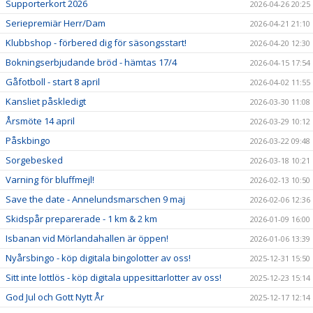
Supporterkort 2026
2026-04-26 20:25
Seriepremiär Herr/Dam
2026-04-21 21:10
Klubbshop - förbered dig för säsongsstart!
2026-04-20 12:30
Bokningserbjudande bröd - hämtas 17/4
2026-04-15 17:54
Gåfotboll - start 8 april
2026-04-02 11:55
Kansliet påskledigt
2026-03-30 11:08
Årsmöte 14 april
2026-03-29 10:12
Påskbingo
2026-03-22 09:48
Sorgebesked
2026-03-18 10:21
Varning för bluffmejl!
2026-02-13 10:50
Save the date - Annelundsmarschen 9 maj
2026-02-06 12:36
Skidspår preparerade - 1 km & 2 km
2026-01-09 16:00
Isbanan vid Mörlandahallen är öppen!
2026-01-06 13:39
Nyårsbingo - köp digitala bingolotter av oss!
2025-12-31 15:50
Sitt inte lottlös - köp digitala uppesittarlotter av oss!
2025-12-23 15:14
God Jul och Gott Nytt År
2025-12-17 12:14