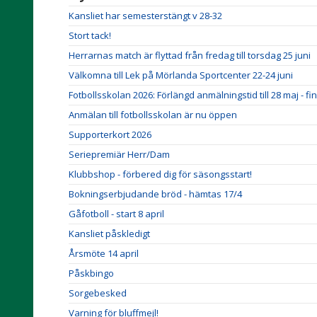
Kansliet har semesterstängt v 28-32
Stort tack!
Herrarnas match är flyttad från fredag till torsdag 25 juni
Välkomna till Lek på Mörlanda Sportcenter 22-24 juni
Fotbollsskolan 2026: Förlängd anmälningstid till 28 maj - fi
Anmälan till fotbollsskolan är nu öppen
Supporterkort 2026
Seriepremiär Herr/Dam
Klubbshop - förbered dig för säsongsstart!
Bokningserbjudande bröd - hämtas 17/4
Gåfotboll - start 8 april
Kansliet påskledigt
Årsmöte 14 april
Påskbingo
Sorgebesked
Varning för bluffmejl!