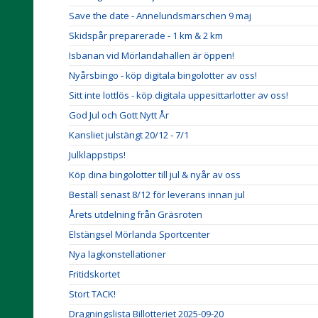
Save the date - Annelundsmarschen 9 maj
Skidspår preparerade - 1 km & 2 km
Isbanan vid Mörlandahallen är öppen!
Nyårsbingo - köp digitala bingolotter av oss!
Sitt inte lottlös - köp digitala uppesittarlotter av oss!
God Jul och Gott Nytt År
Kansliet julstängt 20/12 - 7/1
Julklappstips!
Köp dina bingolotter till jul & nyår av oss
Beställ senast 8/12 för leverans innan jul
Årets utdelning från Gräsroten
Elstängsel Mörlanda Sportcenter
Nya lagkonstellationer
Fritidskortet
Stort TACK!
Dragningslista Billotteriet 2025-09-20