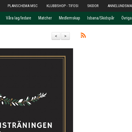
PLANSCHEMA MSC
KLUBBSHOP - TIFOSI
SKIDOR
ANNELUNDSMA
Våra lag/ledare
Matcher
Medlemskap
Isbana/Skidspår
Övrig
<
>