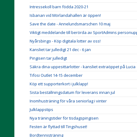
Intressekoll barn födda 2020-21
Isbanan vid Mörlandahallen är öppen!
Save the date - Annelundsmarschen 10 maj
Viktigt meddelande till berörda av SportAdmins personupp
Nyårsbingo - Köp digitala lotter av oss!
Kansliet tar julledigt 21 dec - 6 jan
Pingisen tar julledigt
Säkra dina uppesittarlotter - kansliet extraöppet på Lucia
Tifosi Outlet 14-15 december
Köp ett supporterkort i julklapp!
Sista beställningsdatum för leverans innan jul
Inomhusträning för våra seniorlag i vinter
Julklappstips
Nya träningstider för tisdagspingisen
Festen är flyttad till Tingshuset!
Bordtennisträning