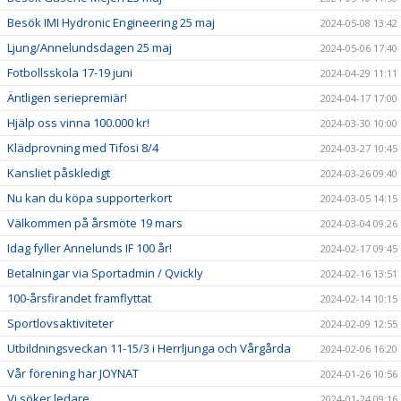
Besök IMI Hydronic Engineering 25 maj
2024-05-08 13:42
Ljung/Annelundsdagen 25 maj
2024-05-06 17:40
Fotbollsskola 17-19 juni
2024-04-29 11:11
Äntligen seriepremiär!
2024-04-17 17:00
Hjälp oss vinna 100.000 kr!
2024-03-30 10:00
Klädprovning med Tifosi 8/4
2024-03-27 10:45
Kansliet påskledigt
2024-03-26 09:40
Nu kan du köpa supporterkort
2024-03-05 14:15
Välkommen på årsmöte 19 mars
2024-03-04 09:26
Idag fyller Annelunds IF 100 år!
2024-02-17 09:45
Betalningar via Sportadmin / Qvickly
2024-02-16 13:51
100-årsfirandet framflyttat
2024-02-14 10:15
Sportlovsaktiviteter
2024-02-09 12:55
Utbildningsveckan 11-15/3 i Herrljunga och Vårgårda
2024-02-06 16:20
Vår förening har JOYNAT
2024-01-26 10:56
Vi söker ledare
2024-01-24 09:16