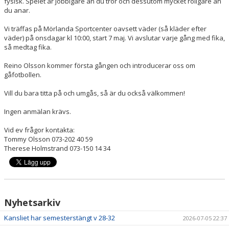
fysisk. Spelet är jobbigare än du tror och dessutom mycket roligare än
du anar.
ÖVRIGA SAMARBETSPARTNERS
Vi träffas på Mörlanda Sportcenter oavsett väder (så kläder efter
väder) på onsdagar kl 10:00, start 7 maj. Vi avslutar varje gång med fika,
STÖTTA OSS
så medtag fika.
Reino Olsson kommer första gången och introducerar oss om
BILDGALLERI
gåfotbollen.
DOKUMENT
Vill du bara titta på och umgås, så är du också välkommen!
Ingen anmälan krävs.
Vid ev frågor kontakta:
Tommy Olsson 073-202 40 59
Therese Holmstrand 073-150 14 34
Nyhetsarkiv
Kansliet har semesterstängt v 28-32
2026-07-05 22:37