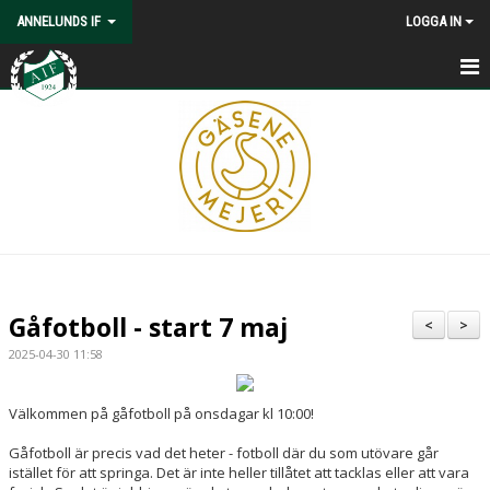
ANNELUNDS IF
LOGGA IN
HEM
NYHETER
KONTAKT
OM OSS
KALENDER
Gåfotboll - start 7 maj
<
>
VÅRA LAG/LEDARE
2025-04-30 11:58
MATCHER
Välkommen på gåfotboll på onsdagar kl 10:00!
MEDLEMSKAP
Gåfotboll är precis vad det heter - fotboll där du som utövare går
istället för att springa. Det är inte heller tillåtet att tacklas eller att vara
ISBANA/SKIDSPÅR