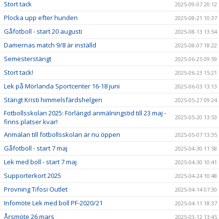
Stort tack
2025-09-07 20:12
Plocka upp efter hunden
2025-08-21 10:37
Gåfotboll - start 20 augusti
2025-08-13 13:54
Damernas match 9/8 är inställd
2025-08-07 18:22
Semesterstängt
2025-06-25 09:59
Stort tack!
2025-06-23 15:21
Lek på Mörlanda Sportcenter 16-18 juni
2025-06-03 13:13
Stängt Kristi himmelsfärdshelgen
2025-05-27 09:24
Fotbollsskolan 2025: Förlängd anmälningstid till 23 maj -
2025-05-20 13:53
finns platser kvar!
Anmälan till fotbollsskolan är nu öppen
2025-05-07 13:35
Gåfotboll - start 7 maj
2025-04-30 11:58
Lek med boll - start 7 maj
2025-04-30 10:41
Supporterkort 2025
2025-04-24 10:48
Provning Tifosi Outlet
2025-04-14 07:30
Infomöte Lek med boll PF-2020/21
2025-04-11 18:37
Årsmöte 26 mars
2025-03-12 13:45