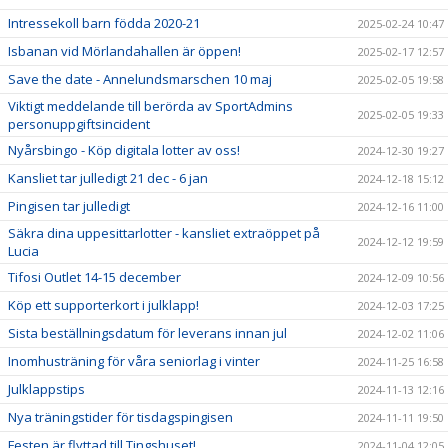
Intressekoll barn födda 2020-21
2025-02-24 10:47
Isbanan vid Mörlandahallen är öppen!
2025-02-17 12:57
Save the date - Annelundsmarschen 10 maj
2025-02-05 19:58
Viktigt meddelande till berörda av SportAdmins
2025-02-05 19:33
personuppgiftsincident
Nyårsbingo - Köp digitala lotter av oss!
2024-12-30 19:27
Kansliet tar julledigt 21 dec - 6 jan
2024-12-18 15:12
Pingisen tar julledigt
2024-12-16 11:00
Säkra dina uppesittarlotter - kansliet extraöppet på
2024-12-12 19:59
Lucia
Tifosi Outlet 14-15 december
2024-12-09 10:56
Köp ett supporterkort i julklapp!
2024-12-03 17:25
Sista beställningsdatum för leverans innan jul
2024-12-02 11:06
Inomhusträning för våra seniorlag i vinter
2024-11-25 16:58
Julklappstips
2024-11-13 12:16
Nya träningstider för tisdagspingisen
2024-11-11 19:50
Festen är flyttad till Tingshuset!
2024-11-04 12:05