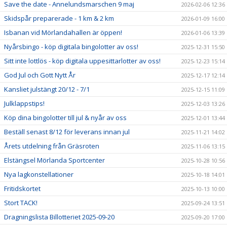
Save the date - Annelundsmarschen 9 maj
2026-02-06 12:36
Skidspår preparerade - 1 km & 2 km
2026-01-09 16:00
Isbanan vid Mörlandahallen är öppen!
2026-01-06 13:39
Nyårsbingo - köp digitala bingolotter av oss!
2025-12-31 15:50
Sitt inte lottlös - köp digitala uppesittarlotter av oss!
2025-12-23 15:14
God Jul och Gott Nytt År
2025-12-17 12:14
Kansliet julstängt 20/12 - 7/1
2025-12-15 11:09
Julklappstips!
2025-12-03 13:26
Köp dina bingolotter till jul & nyår av oss
2025-12-01 13:44
Beställ senast 8/12 för leverans innan jul
2025-11-21 14:02
Årets utdelning från Gräsroten
2025-11-06 13:15
Elstängsel Mörlanda Sportcenter
2025-10-28 10:56
Nya lagkonstellationer
2025-10-18 14:01
Fritidskortet
2025-10-13 10:00
Stort TACK!
2025-09-24 13:51
Dragningslista Billotteriet 2025-09-20
2025-09-20 17:00