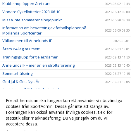
Klubbshop öppen året runt
2023-08-02 12:43
Vinnare Cykellotteriet 2023-06-10
2023-06-12 09:00
Missa inte sommarens höjdpunkt!
2023-05-20 08:19
Information om bevattning av fotbollsplaner på
2023-05-09 09:30
Mörlanda Sportcenter
Välkommen till Annelunds IF!
2023-05-01
Årets P4-lag är utsett!
2023-03-31 18:01
Träningsgrupp för tjejer/damer
2023-02-13 11:50
Annelunds IF – mer än en idrottsförening
2023-02-13 10:40
Sommarhälsning
2022-06-27 10:15
God Jul & Gott Nytt År
2021-12-21 10:05
Avslutning på Tifosi Fotbollsskola
2021-06-17 13:47
God Jul och Gott Nytt År!
2020-12-14 12:33
För att hemsidan ska fungera korrekt använder vi nödvändiga
Summering av 2019
cookies från SportAdmin. Dessa går inte att stänga av.
2019-12-23 10:15
Föreningen kan också använda frivilliga cookies, t.ex. för
Summering av 2018
2018-12-20 14:48
statistik eller marknadsföring. Du väljer själv om du vill
acceptera dessa.