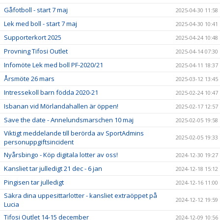
Gåfotboll - start 7 maj
2025-04-30 11:58
Lek med boll - start 7 maj
2025-04-30 10:41
Supporterkort 2025
2025-04-24 10:48
Provning Tifosi Outlet
2025-04-14 07:30
Infomöte Lek med boll PF-2020/21
2025-04-11 18:37
Årsmöte 26 mars
2025-03-12 13:45
Intressekoll barn födda 2020-21
2025-02-24 10:47
Isbanan vid Mörlandahallen är öppen!
2025-02-17 12:57
Save the date - Annelundsmarschen 10 maj
2025-02-05 19:58
Viktigt meddelande till berörda av SportAdmins
2025-02-05 19:33
personuppgiftsincident
Nyårsbingo - Köp digitala lotter av oss!
2024-12-30 19:27
Kansliet tar julledigt 21 dec - 6 jan
2024-12-18 15:12
Pingisen tar julledigt
2024-12-16 11:00
Säkra dina uppesittarlotter - kansliet extraöppet på
2024-12-12 19:59
Lucia
Tifosi Outlet 14-15 december
2024-12-09 10:56