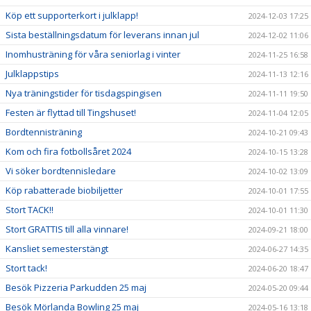
Köp ett supporterkort i julklapp!
2024-12-03 17:25
Sista beställningsdatum för leverans innan jul
2024-12-02 11:06
Inomhusträning för våra seniorlag i vinter
2024-11-25 16:58
Julklappstips
2024-11-13 12:16
Nya träningstider för tisdagspingisen
2024-11-11 19:50
Festen är flyttad till Tingshuset!
2024-11-04 12:05
Bordtennisträning
2024-10-21 09:43
Kom och fira fotbollsåret 2024
2024-10-15 13:28
Vi söker bordtennisledare
2024-10-02 13:09
Köp rabatterade biobiljetter
2024-10-01 17:55
Stort TACK!!
2024-10-01 11:30
Stort GRATTIS till alla vinnare!
2024-09-21 18:00
Kansliet semesterstängt
2024-06-27 14:35
Stort tack!
2024-06-20 18:47
Besök Pizzeria Parkudden 25 maj
2024-05-20 09:44
Besök Mörlanda Bowling 25 maj
2024-05-16 13:18