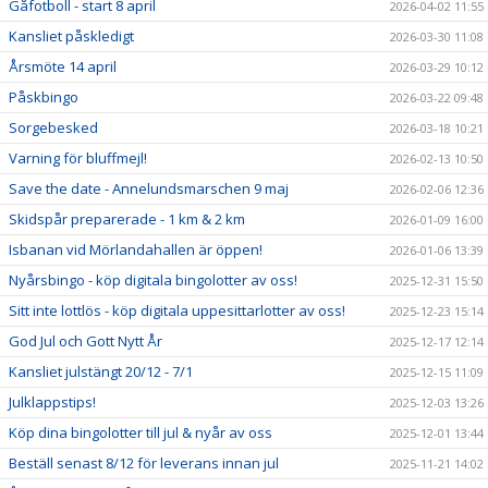
Gåfotboll - start 8 april
2026-04-02 11:55
Kansliet påskledigt
2026-03-30 11:08
Årsmöte 14 april
2026-03-29 10:12
Påskbingo
2026-03-22 09:48
Sorgebesked
2026-03-18 10:21
Varning för bluffmejl!
2026-02-13 10:50
Save the date - Annelundsmarschen 9 maj
2026-02-06 12:36
Skidspår preparerade - 1 km & 2 km
2026-01-09 16:00
Isbanan vid Mörlandahallen är öppen!
2026-01-06 13:39
Nyårsbingo - köp digitala bingolotter av oss!
2025-12-31 15:50
Sitt inte lottlös - köp digitala uppesittarlotter av oss!
2025-12-23 15:14
God Jul och Gott Nytt År
2025-12-17 12:14
Kansliet julstängt 20/12 - 7/1
2025-12-15 11:09
Julklappstips!
2025-12-03 13:26
Köp dina bingolotter till jul & nyår av oss
2025-12-01 13:44
Beställ senast 8/12 för leverans innan jul
2025-11-21 14:02