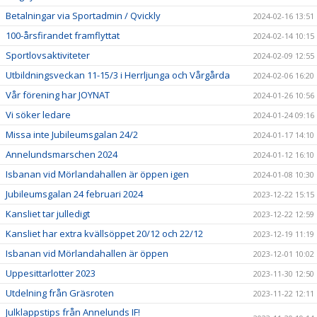
Betalningar via Sportadmin / Qvickly
2024-02-16 13:51
100-årsfirandet framflyttat
2024-02-14 10:15
Sportlovsaktiviteter
2024-02-09 12:55
Utbildningsveckan 11-15/3 i Herrljunga och Vårgårda
2024-02-06 16:20
Vår förening har JOYNAT
2024-01-26 10:56
Vi söker ledare
2024-01-24 09:16
Missa inte Jubileumsgalan 24/2
2024-01-17 14:10
Annelundsmarschen 2024
2024-01-12 16:10
Isbanan vid Mörlandahallen är öppen igen
2024-01-08 10:30
Jubileumsgalan 24 februari 2024
2023-12-22 15:15
Kansliet tar julledigt
2023-12-22 12:59
Kansliet har extra kvällsöppet 20/12 och 22/12
2023-12-19 11:19
Isbanan vid Mörlandahallen är öppen
2023-12-01 10:02
Uppesittarlotter 2023
2023-11-30 12:50
Utdelning från Gräsroten
2023-11-22 12:11
Julklappstips från Annelunds IF!