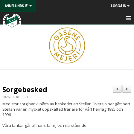
ANNELUNDS IF
LOGGA IN
HEM
NYHETER
KONTAKT
OM OSS
KALENDER
Sorgebesked
<
>
VÅRA LAG/LEDARE
2026-03-18 10:21
Med stor sorg har vi nåtts av beskedet att Stellan Översjö har gått bort.
MATCHER
Stellan var en mycket uppskattad tränare för vårt herrlag 1995 och
1996.
MEDLEMSKAP
Våra tankar går till hans familj och närstående.
ISBANA/SKIDSPÅR