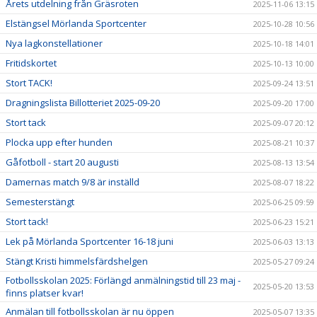
Årets utdelning från Gräsroten
2025-11-06 13:15
Elstängsel Mörlanda Sportcenter
2025-10-28 10:56
Nya lagkonstellationer
2025-10-18 14:01
Fritidskortet
2025-10-13 10:00
Stort TACK!
2025-09-24 13:51
Dragningslista Billotteriet 2025-09-20
2025-09-20 17:00
Stort tack
2025-09-07 20:12
Plocka upp efter hunden
2025-08-21 10:37
Gåfotboll - start 20 augusti
2025-08-13 13:54
Damernas match 9/8 är inställd
2025-08-07 18:22
Semesterstängt
2025-06-25 09:59
Stort tack!
2025-06-23 15:21
Lek på Mörlanda Sportcenter 16-18 juni
2025-06-03 13:13
Stängt Kristi himmelsfärdshelgen
2025-05-27 09:24
Fotbollsskolan 2025: Förlängd anmälningstid till 23 maj -
2025-05-20 13:53
finns platser kvar!
Anmälan till fotbollsskolan är nu öppen
2025-05-07 13:35