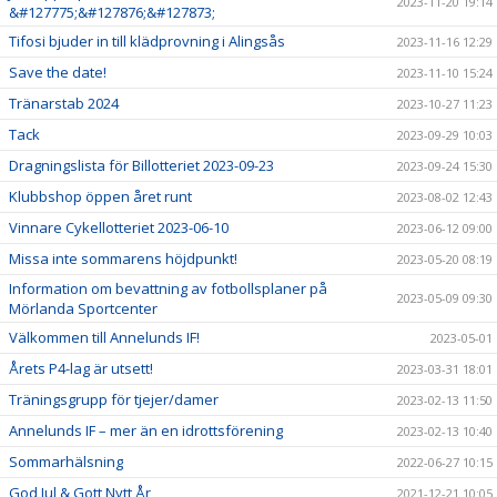
2023-11-20 19:14
&#127775;&#127876;&#127873;
Tifosi bjuder in till klädprovning i Alingsås
2023-11-16 12:29
Save the date!
2023-11-10 15:24
Tränarstab 2024
2023-10-27 11:23
Tack
2023-09-29 10:03
Dragningslista för Billotteriet 2023-09-23
2023-09-24 15:30
Klubbshop öppen året runt
2023-08-02 12:43
Vinnare Cykellotteriet 2023-06-10
2023-06-12 09:00
Missa inte sommarens höjdpunkt!
2023-05-20 08:19
Information om bevattning av fotbollsplaner på
2023-05-09 09:30
Mörlanda Sportcenter
Välkommen till Annelunds IF!
2023-05-01
Årets P4-lag är utsett!
2023-03-31 18:01
Träningsgrupp för tjejer/damer
2023-02-13 11:50
Annelunds IF – mer än en idrottsförening
2023-02-13 10:40
Sommarhälsning
2022-06-27 10:15
God Jul & Gott Nytt År
2021-12-21 10:05