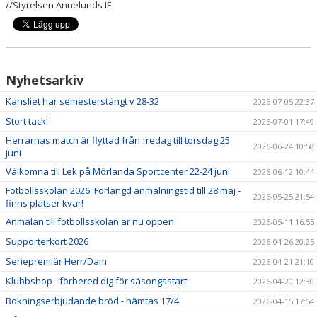
//Styrelsen Annelunds IF
ÖVRIGA SAMARBETSPARTNERS
STÖTTA OSS
Nyhetsarkiv
BILDGALLERI
Kansliet har semesterstängt v 28-32
2026-07-05 22:37
Stort tack!
DOKUMENT
2026-07-01 17:49
Herrarnas match är flyttad från fredag till torsdag 25
2026-06-24 10:58
juni
Välkomna till Lek på Mörlanda Sportcenter 22-24 juni
2026-06-12 10:44
Fotbollsskolan 2026: Förlängd anmälningstid till 28 maj -
2026-05-25 21:54
finns platser kvar!
Anmälan till fotbollsskolan är nu öppen
2026-05-11 16:55
Supporterkort 2026
2026-04-26 20:25
Seriepremiär Herr/Dam
2026-04-21 21:10
Klubbshop - förbered dig för säsongsstart!
2026-04-20 12:30
Bokningserbjudande bröd - hämtas 17/4
2026-04-15 17:54